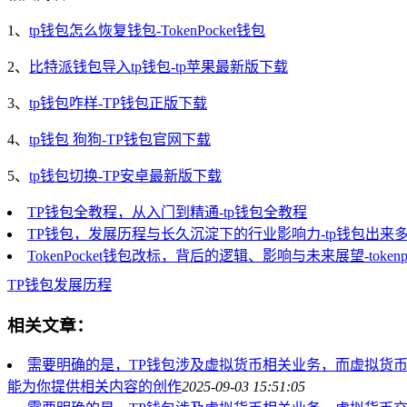
1、
tp钱包怎么恢复钱包-TokenPocket钱包
2、
比特派钱包导入tp钱包-tp苹果最新版下载
3、
tp钱包咋样-TP钱包正版下载
4、
tp钱包 狗狗-TP钱包官网下载
5、
tp钱包切换-TP安卓最新版下载
TP钱包全教程，从入门到精通-tp钱包全教程
TP钱包，发展历程与长久沉淀下的行业影响力-tp钱包出来
TokenPocket钱包改标，背后的逻辑、影响与未来展望-tokenp
TP钱包
发展历程
相关文章：
需要明确的是，TP钱包涉及虚拟货币相关业务，而虚拟货
能为你提供相关内容的创作
2025-09-03 15:51:05