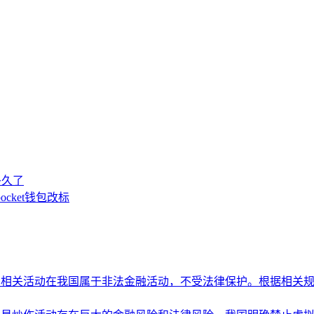
多久了
ocket钱包改标
币相关活动在我国属于非法金融活动，不受法律保护。根据相关