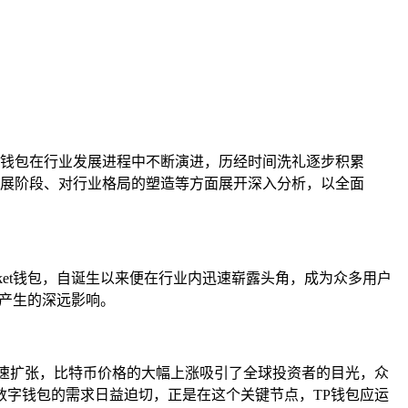
TP钱包在行业发展进程中不断演进，历经时间洗礼逐步积累
展阶段、对行业格局的塑造等方面展开深入分析，以全面
cket钱包，自诞生以来便在行业内迅速崭露头角，成为众多用户
业产生的深远影响。
迅速扩张，比特币价格的大幅上涨吸引了全球投资者的目光，众
字钱包的需求日益迫切，正是在这个关键节点，TP钱包应运