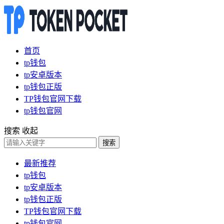
首页
tp钱包
tp安卓版本
tp钱包正版
TP钱包官网下载
tp钱包官网
搜索
收起
搜索
最新推荐
tp钱包
tp安卓版本
tp钱包正版
TP钱包官网下载
tp钱包官网