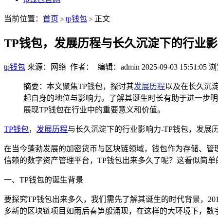
当前位置：
首页
tp钱包
正文
>
>
TP钱包，发展历程与长久沉淀下的行业影
tp钱包
来源：网络 作者： 编辑：admin
2025-09-03 15:51:05
浏
摘要：本文聚焦TP钱包，探讨其
发展历程
以及在长久沉淀
起自身的地位与影响力。了解其诞生时长有助于进一步明
展现TP钱包在行业中的重要意义和价值。
TP钱包
，
发展历程
与长久沉淀下的行业影响力-TP钱包，发展
在当今蓬勃发展的加密货币与区块链领域，钱包作为存储、管理数
信赖的数字资产管理平台，TP钱包出来多久了呢？这看似简单
一、TP钱包的诞生背景
要探究TP钱包出来多久，我们需先了解其诞生的时代背景，2
多新的区块链项目如雨后春笋般涌现，在这样的大环境下，数