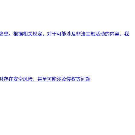
全隐患。根据相关规定，对于可能涉及非法金融活动的内容，我
同时存在安全风险，甚至可能涉及侵权等问题