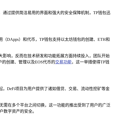
，通过提供简洁易用的界面和强大的安全保障机制，TP钱包迅
DApps）和代币，TP钱包支持以太坊钱包的创建、ETH和
太大影响，反而在技术研发和功能拓展方面持续投入，团队开始
户的创建、管理以及EOS代币的
交易功能
，这一举措使得TP钱
兴起，DeFi项目为用户提供了诸如借贷、交易、流动性挖矿等金
操作，无需在多个平台之间切换，这一功能的推出受到了用户的广泛
用户数字资产的安全。