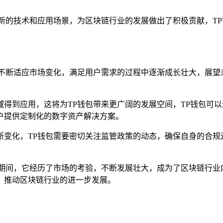
新的技术和应用场景，为区块链行业的发展做出了积极贡献，T
它在不断适应市场变化，满足用户需求的过程中逐渐成长壮大，展
得到应用，这将为TP钱包带来更广阔的发展空间，TP钱包可
户提供定制化的数字资产解决方案。
变化，TP钱包需要密切关注监管政策的动态，确保自身的合规
在这期间，它经历了市场的考验，不断发展壮大，成为了区块链行
，推动区块链行业的进一步发展。