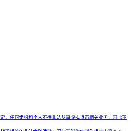
规定，任何组织和个人不得非法从事虚拟货币相关业务，因此不