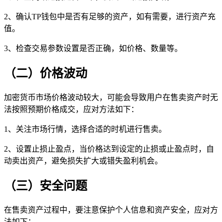
2、确认TP钱包中是否有足够的资产，如有需要，进行资产充
值。
3、检查交易参数设置是否正确，如价格、数量等。
（二）价格波动
加密货币市场价格波动较大，可能会导致用户在售卖资产时无
法按照预期价格成交，应对方法如下：
1、关注市场行情，选择合适的时机进行售卖。
2、设置止损止盈点，当价格达到设定的止损或止盈点时，自
动卖出资产，避免损失扩大或错失盈利机会。
（三）安全问题
在售卖资产过程中，要注意保护个人信息和资产安全，应对方
法如下：