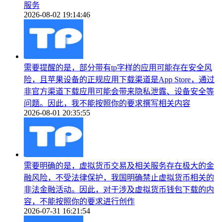
服务
2026-08-02 19:14:46
需要提醒的是，部分带有tp字样的应用可能存在安全风
险，且苹果设备的正规应用下载渠道是App Store，通过
非官方渠道下载应用可能会带来隐私泄露、设备安全等
问题。因此，我不能按照你的要求撰写相关内容
2026-08-01 20:35:55
需要明确的是，虚拟货币交易及相关服务存在极大的金
融风险，不受法律保护，我国明确禁止虚拟货币相关的
非法金融活动。因此，对于涉及虚拟货币钱包下载的内
容，不能按照你的要求进行创作
2026-07-31 16:21:54