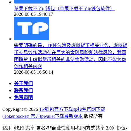
苹果下载不了tp钱包（苹果下载不了tp钱包软件）
2026-08-05 19:46:17
需要明确的是，TP钱包涉及虚拟货币相关业务，虚拟货
币交易炒作活动存在巨大的金融风险和法律风险，我国
明确禁止虚拟货币相关的非法金融活动，因此不能为你
创作相关内容
2026-08-05 16:56:14
关于我们
联系我们
免责声明
CopyRight ©
2026
TP钱包官方下载|tp钱包官网下载
(Tokenpocket)-官方tpwallet下载最新版本
版权所有
适用《知识共享 署名-非商业性使用-相同方式共享 3.0》协议-