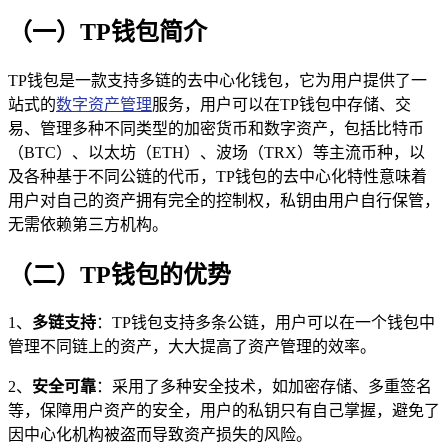
（一）TP钱包简介
TP钱包是一款支持多链的去中心化钱包，它为用户提供了一
站式的
数字资产管理
服务，用户可以在TP钱包中存储、交
易、管理多种不同类型的加密货币和数字资产，包括比特币
（BTC）、以太坊（ETH）、波场（TRX）等主流币种，以
及各种基于不同公链的代币，TP钱包的去中心化特性意味着
用户对自己的资产拥有完全的控制权，私钥由用户自行保管，
无需依赖第三方机构。
（二）TP钱包的优势
1、
多链支持
：TP钱包支持多条公链，用户可以在一个钱包中
管理不同链上的资产，大大提高了资产管理的效率。
2、
安全可靠
：采用了多种安全技术，如加密存储、多重签名
等，保障用户资产的安全，用户的私钥只有自己掌握，避免了
因中心化机构被盗而导致资产损失的风险。