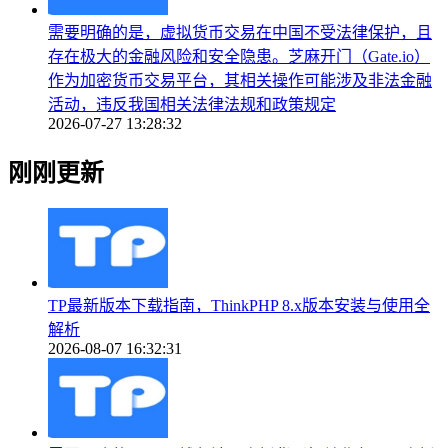
需要明确的是，虚拟货币交易在中国不受法律保护，且
存在极大的金融风险和安全隐患。芝麻开门（Gate.io）
作为加密货币交易平台，其相关操作可能涉及非法金融
活动，违反我国相关法律法规和政策规定
2026-07-27 13:28:32
刚刚更新
TP最新版本下载指南，ThinkPHP 8.x版本安装与使用全
解析
2026-08-07 16:32:31