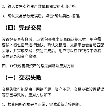
2、输入要售卖的资产数量和期望的卖出价格。
3、确认交易参数无误后，点击“确认卖出”按钮。
（四）完成交易
设置好交易参数后，TP钱包会弹出交易确认提示框，用户需
要输入钱包密码进行确认，确认交易后，交易平台会自动匹配
买家，并完成交易，交易完成后，用户可以在TP钱包中查看
交易记录和资产余额。
四、TP钱包售卖资产的常见问题及应对方法
（一）交易失败
交易失败可能是由于网络问题、资产不足、交易参数设置错误
等原因导致的，应对方法如下：
1、检查网络连接是否正常，尝试重新连接网络。