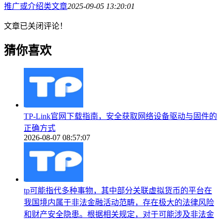
推广或介绍类文章
2025-09-05 13:20:01
文章已关闭评论！
猜你喜欢
TP-Link官网下载指南，安全获取网络设备驱动与固件的
正确方式
2026-08-07 08:57:07
tp可能指代多种事物，其中部分关联虚拟货币的平台在
我国境内属于非法金融活动范畴，存在极大的法律风险
和财产安全隐患。根据相关规定，对于可能涉及非法金