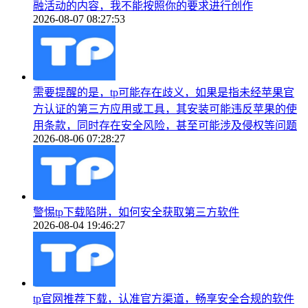
融活动的内容，我不能按照你的要求进行创作
2026-08-07 08:27:53
需要提醒的是，tp可能存在歧义，如果是指未经苹果官
方认证的第三方应用或工具，其安装可能违反苹果的使
用条款，同时存在安全风险，甚至可能涉及侵权等问题
2026-08-06 07:28:27
警惕tp下载陷阱，如何安全获取第三方软件
2026-08-04 19:46:27
tp官网推荐下载，认准官方渠道，畅享安全合规的软件