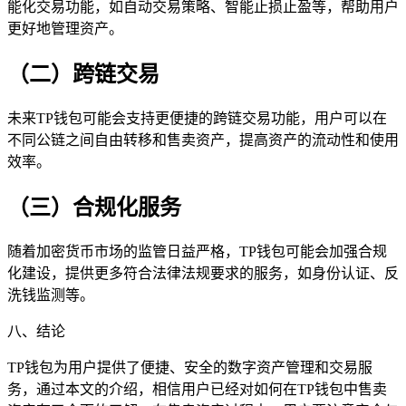
能化交易功能，如自动交易策略、智能止损止盈等，帮助用户
更好地管理资产。
（二）跨链交易
未来TP钱包可能会支持更便捷的跨链交易功能，用户可以在
不同公链之间自由转移和售卖资产，提高资产的流动性和使用
效率。
（三）合规化服务
随着加密货币市场的监管日益严格，TP钱包可能会加强合规
化建设，提供更多符合法律法规要求的服务，如身份认证、反
洗钱监测等。
八、结论
TP钱包为用户提供了便捷、安全的数字资产管理和交易服
务，通过本文的介绍，相信用户已经对如何在TP钱包中售卖