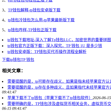
2、
eth tp钱包-tp钱包正版下载
3、
TP钱包解释-tp钱包安卓版下载
4、
tp钱包冷钱包怎么用-tp苹果最新版下载
5、
tp钱包咋样-TP钱包正版下载
tp钱包下载地址-深入了解Tp钱包LLC，加密世界的重要拼图
tp钱包官方正版下载：深入探究，TP 钱包 1U 是多少钱
tp钱包安卓版：TP钱包买代币操作流程全解析
下载
tp钱包
TP 钱包
相关文章：
需要提醒的是，tp可能存在歧义，如果是指未经苹果官方
需要提醒的是，tp存在多种歧义，且如果指代未经苹果官
09:41:47
苹果下载不了tp钱包（苹果下载不了tp钱包软件）
2026-06-15
需要明确的是，TP钱包涉及虚拟货币相关业务，虚拟货币
06-15 09:41:47