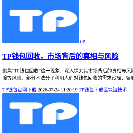
0P
TP钱包回收，市场背后的真相与风险
聚焦“TP钱包回收”这一现象，深入探究其市场背后的真相与
骗等风险，部分不法分子利用人们对钱包回收的需求设局，骗取
TP钱包官网下载
2026-07-24 11:20:19
TP钱包
下载
区块链技术