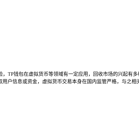
风险，TP钱包在虚拟货币等领域有一定应用，回收市场的兴起有
用户信息或资金，虚拟货币交易本身在国内监管严格，与之相关的