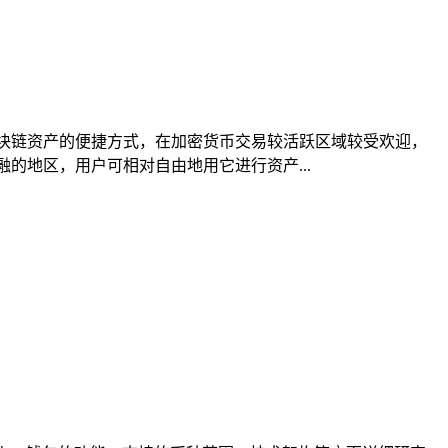
块链资产的便捷方式，在加密货币交易较活跃区域较受欢迎，
的地区，用户可相对自由地用它进行资产...