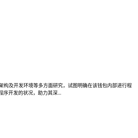
、架构及开发环境等多方面研究，试图明确在该钱包内部进行程
开发的状况，助力其深...