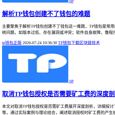
0P
解析TP钱包创建不了钱包的难题
主要聚焦于解析TP钱包创建不了钱包这一难题，TP钱包是常
统问题，如版本过低、存在漏洞或冲突；软件自身故障，像程序
tp钱包正版
2026-07-24 10:36:30
TP钱包
下载
区块链技术
0P
取消TP钱包授权是否需要矿工费的深度剖
本文对取消TP钱包授权是否需矿工费展开深度剖析，详细探
等，通过实际案例与理论结合，阐述取消授权时矿工费的产生机